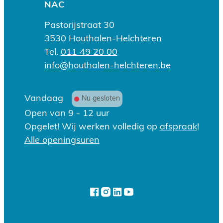
Adres
NAC
Pastorijstraat 30
,
3530
Houthalen-Helchteren
Tel.
011 49 20 00
E-mail
info
@
houthalen-helchteren.be
Openingsuren
Vandaag
Nu gesloten
Open van
9
-
12
uur
Opgelet! Wij werken volledig op
afspraak
!
Lokaal bestuur Houthalen-He
Alle openingsuren
Volg ons op
Facebook
Instagram
LinkedIn
YouTube