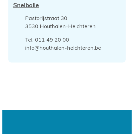
Snelbalie
Adres
Pastorijstraat 30
,
3530
Houthalen-Helchteren
Tel.
011 49 20 00
E-mail
info
@
houthalen-helchteren.be
Contact & openingsuren