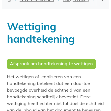
Leven en wonen
Burgerzaken
Attest
scro
Startpagina
Wettiging
handtekening
Afspraak om handtekening te wettigen
Het wettigen of legaliseren van een
handtekening betekent dat een daartoe
bevoegde overheid de echtheid van een
handtekening schriftelijk bevestigt. Deze
wettiging heeft echter niet tot doel de echtheid
van de inhoud van het document te bewijzen.