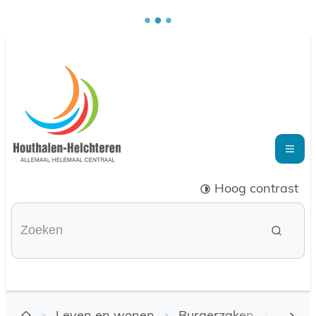
Naar inhoud
Houthalen-Helchteren
Me
Hoog contrast
Waarmee kunnen we je helpen?
Zoeke