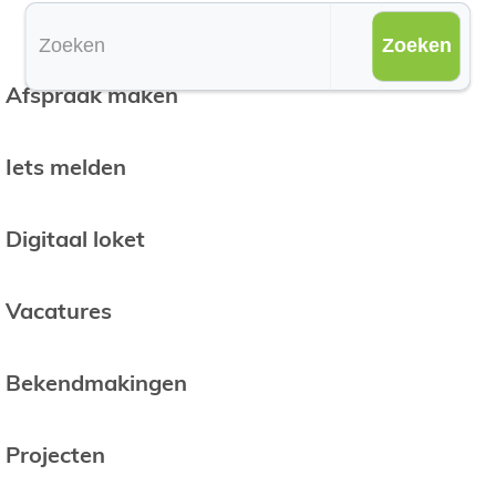
Waarmee kunnen we je helpen?
Zoeken
el naar
Afspraak maken
Iets melden
Digitaal loket
Vacatures
Bekendmakingen
Projecten