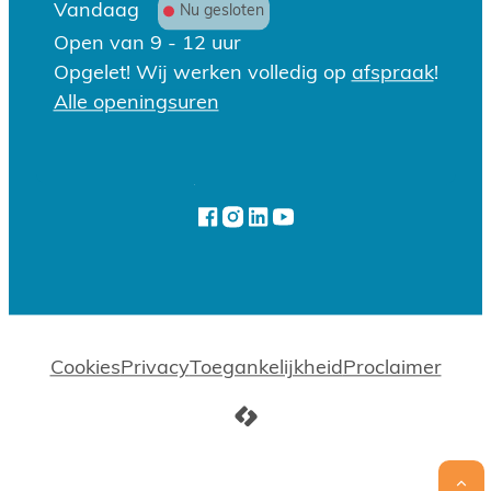
Openingsuren
Vandaag
Nu gesloten
Open van
9
-
12
uur
Opgelet! Wij werken volledig op
afspraak
!
Lokaal bestuur Houthalen-He
Alle openingsuren
Volg ons op
Facebook
Instagram
LinkedIn
YouTube
Cookies
Privacy
Toegankelijkheid
Proclaimer
LCP nv 2026 ©