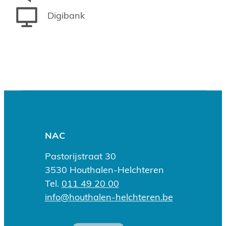
Digibank
Contact & openingsuren
Adres
NAC
Pastorijstraat 30
,
3530
Houthalen-Helchteren
Tel.
011 49 20 00
E-mail
info
@
houthalen-helchteren.be