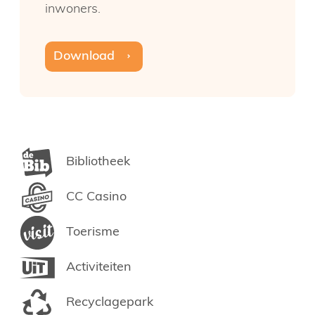
inwoners.
Download
In de kijker
Bibliotheek
CC Casino
Toerisme
Activiteiten
Recyclagepark