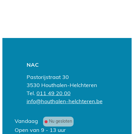
Contact & openingsuren
Adres
NAC
Pastorijstraat 30
,
3530
Houthalen-Helchteren
Tel.
011 49 20 00
E-mail
info
@
houthalen-helchteren.be
Openingsuren
Vandaag
Nu gesloten
Open van
9
-
13
uur