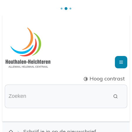
Naar inhoud
Houthalen-Helchteren
Me
Hoog contrast
Waarmee kunnen we je helpen?
Zoeke