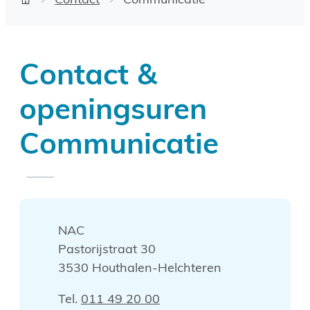
Contact
Communicatie
Startpagina
Contact &
openingsuren
Communicatie
Contact
Adres
NAC
Pastorijstraat 30
,
3530
Houthalen-Helchteren
Tel.
011 49 20 00