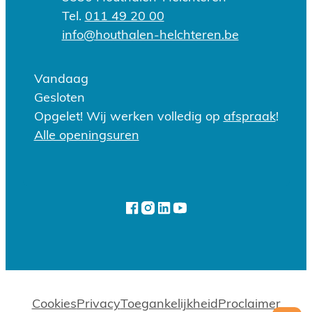
Tel.
011 49 20 00
E-mail
info
@
houthalen-helchteren.be
Openingsuren
Vandaag
Gesloten
Opgelet! Wij werken volledig op
afspraak
!
Lokaal bestuur Houthalen-He
Alle openingsuren
Volg ons op
Facebook
Instagram
LinkedIn
YouTube
Cookies
Privacy
Toegankelijkheid
Proclaimer