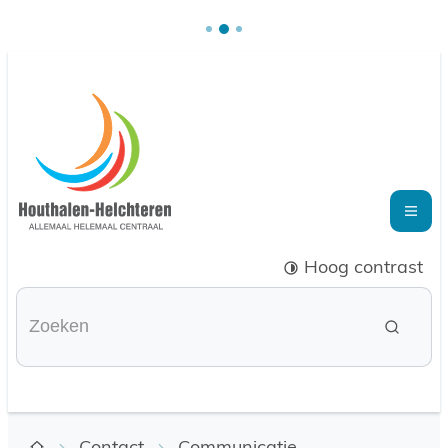
Naar inhoud
Houthalen-Helchteren
Me
Hoog contrast
Waarmee kunnen we je helpen?
Zoeke